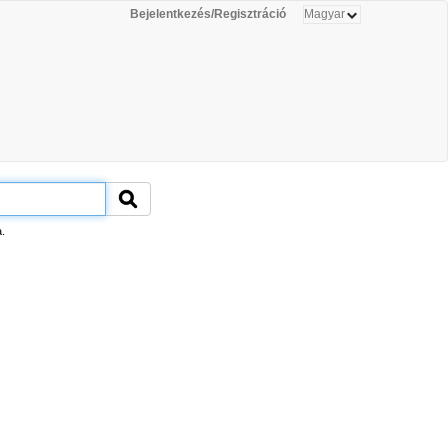
Bejelentkezés/Regisztráció
.