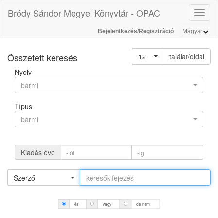
Bródy Sándor Megyei Könyvtár - OPAC
Toggl
naviga
Bejelentkezés/Regisztráció
Összetett keresés
12
találat/oldal
Nyelv
bármi
Típus
bármi
Kiadás éve
Szerző
és
vagy
de nem