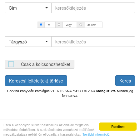
Cím
és
vagy
de nem
Tárgyszó
Csak a kölcsönözhetőket
Keresési feltétel(ek) törlése
Corvina könyvtári katalógus v11.6.16-SNAPSHOT
© 2024
Monguz kft.
Minden jog
fenntartva.
Ezen a webhelyen sütiket használunk az oldalak megfelelő
Rendben
működése érdekében. A sütik tárolására vonatkozó beállítások
megváltoztatása nélkül, ön elfogadja a használatukat.
További információ
.